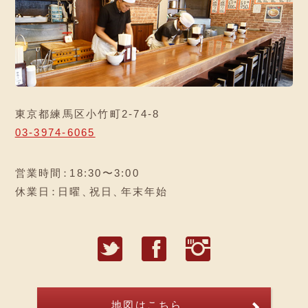
東京都練馬区小竹町2-74-8
03-3974-6065
営業時間
：
18:30〜3:00
休業日
：
日曜
、
祝日
、
年末年始
T
F
I
地図はこちら