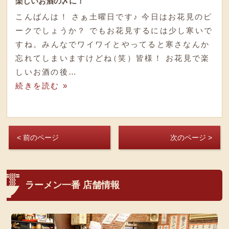
楽しいお酒の〆に！
こんばんは！ さぁ土曜日です♪ 今日はお花見のピ
ークでしょうか？ でもお花見するには少し寒いで
すね
。
みんなでワイワイとやってると寒さなんか
忘れてしまいますけどね
（
笑
）
皆様！ お花見で楽
しいお酒の後…
続きを読む »
< 前のページ
次のページ >
ラーメン一番 店舗情報