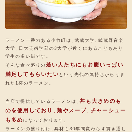
ラーメン一番のある小竹町は
、
武蔵大学
、
武蔵野音楽
大学
、
日大芸術学部の3大学が近くにあることもあり
学生の多い街です
。
若い人たちにもお腹いっぱい
そんな食べ盛りの
満足してもらいたい
という先代の気持ちからうま
れた1杯のラーメン
。
丼も大きめのも
当店で提供しているラーメンは
、
のを使用しており
、
麺やスープ
、
チャーシュー
も多め
になっております
。
ラーメンの盛り付け
、
具材も30年間変わらず貫き通し