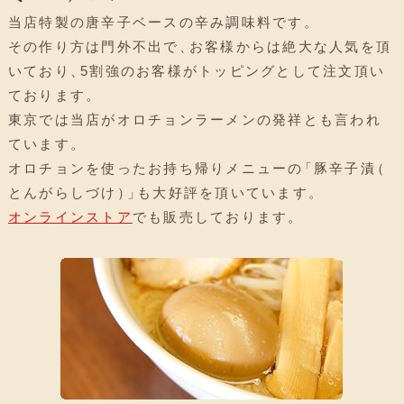
当店特製の唐辛子ベースの辛み調味料です
。
その作り方は門外不出で
、
お客様からは絶大な人気を頂
いており
、
5割強のお客様がトッピングとして注文頂い
ております
。
東京では当店がオロチョンラーメンの発祥とも言われ
ています
。
オロチョンを使ったお持ち帰りメニューの
「
豚辛子漬
（
とんがらしづけ
）
」
も大好評を頂いています
。
オンラインストア
でも販売しております
。