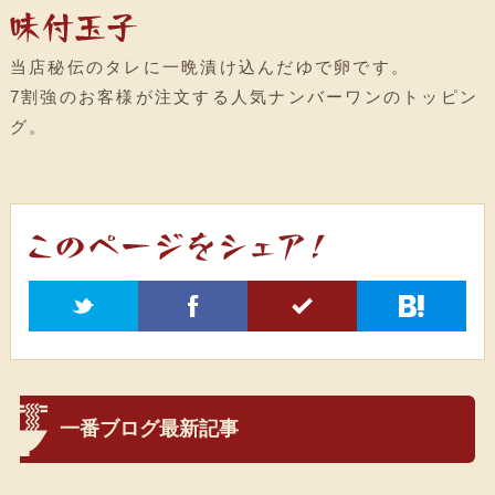
当店秘伝のタレに一晩漬け込んだゆで卵です
。
7割強のお客様が注文する人気ナンバーワンのトッピン
グ
。
t
f
5
h
一番ブログ最新記事