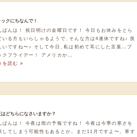
ラックにちなんで！
んばんは！ 祝日明けの金曜日です！ 今日もお休みをとら
ている方もいらしゃるようで
、
そんな方は4連休ですね♪ 羨
しいですね〜♪ そして今日
、
私は初めて耳にした言葉…ブ
ックフライデー！ アメリカか…
きを読む »
夜はどちらになさいますか？
んばんは！ 今夜は雨の予報ですね！ 今夜は今季の寒さを
新してしまう可能性もあるとか
。
まだ11月ですよ〜
。
寒す