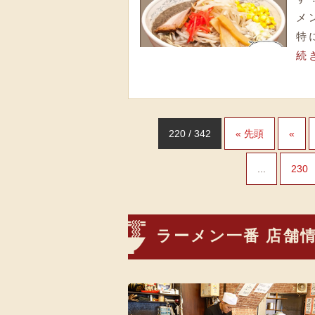
メ
特
続
220 / 342
« 先頭
«
...
230
ラーメン一番 店舗