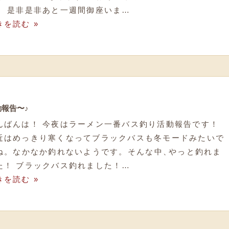
！ 是非是非あと一週間御座いま…
きを読む »
動報告〜♪
んばんは！ 今夜はラーメン一番バス釣り活動報告です！
近はめっきり寒くなってブラックバスも冬モードみたいで
ね
。
なかなか釣れないようです
。
そんな中
、
やっと釣れま
た！ ブラックバス釣れました！…
きを読む »