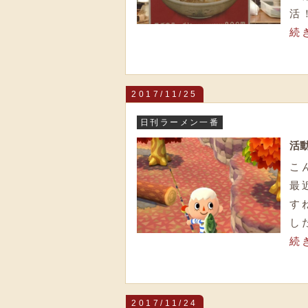
活
続
2017/11/25
日刊ラーメン一番
活
こ
最
す
し
続
2017/11/24