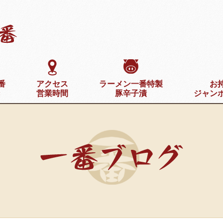
番
アクセス
ラーメン一番特製
お
き
営業時間
豚辛子漬
ジャン