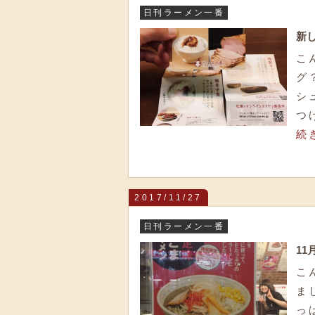
日刊ラーメン一番
新
こ
グ
シ
つ
続
2017/11/27
日刊ラーメン一番
1
こ
ま
っ