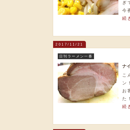
ぎ
今
続
2017/11/21
日刊ラーメン一番
ナ
こ
ン
お
た
続