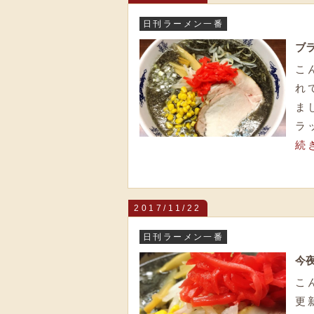
日刊ラーメン一番
ブ
こ
れ
ま
ラ
続
2017/11/22
日刊ラーメン一番
今
こ
更