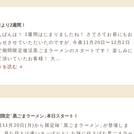
日より2週間！
んばんは！ 1週間はじまりましたね！ さてさてお昼にもお
らせさせていただいたのですが
、
今夜11月20日〜12月2日
で期間限定復活黒ごまラーメンのスタートです！ 楽しみに
て頂いていたお客様！ 大…
きを読む »
間限定
『
黒ごまラーメン
』
本日スタート！
日11月20日(月)から限定味
「
黒ごまラーメン
」
が登場しま
！ 見た目とは違いさっぱりとした味に仕上げた黒ごまラー