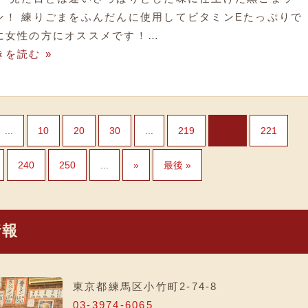
ン！ 練りごまをふんだんに使用してビタミンEたっぷりで
に女性の方にオススメです！…
きを読む »
...
10
20
30
...
219
220
221
240
250
...
»
最後 »
情報
東京都練馬区小竹町2-74-8
03-3974-6065