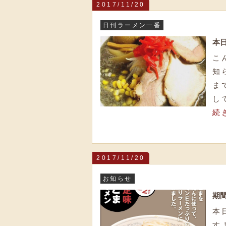
2017/11/20
日刊ラーメン一番
本
こ
知
ま
し
続
2017/11/20
お知らせ
期
本
す