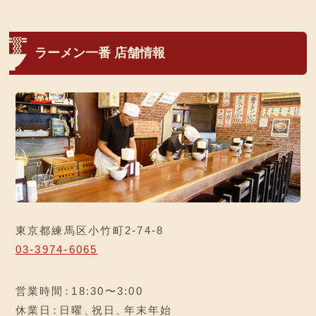
ラーメン一番 店舗情報
東京都練馬区小竹町2-74-8
03-3974-6065
営業時間
：
18:30〜3:00
休業日
：
日曜
、
祝日
、
年末年始