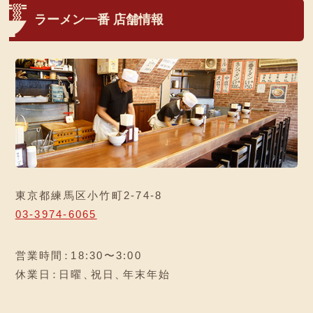
ラーメン一番 店舗情報
東京都練馬区小竹町2-74-8
03-3974-6065
営業時間
：
18:30〜3:00
休業日
：
日曜
、
祝日
、
年末年始