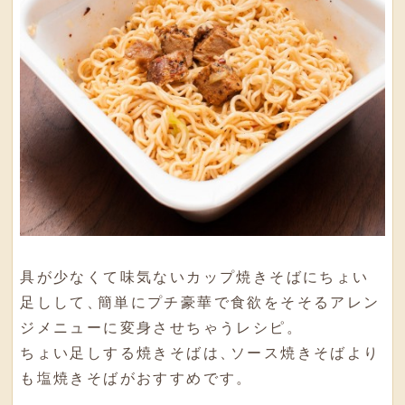
具が少なくて味気ないカップ焼きそばにちょい
足しして
、
簡単にプチ豪華で食欲をそそるアレン
ジメニューに変身させちゃうレシピ
。
ちょい足しする焼きそばは
、
ソース焼きそばより
も塩焼きそばがおすすめです
。