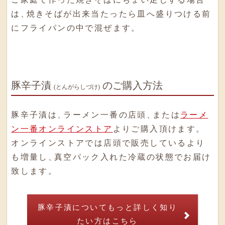
は
、
焼きそばが出来当たったら皿へ盛りつける前
にフライパンの中で混ぜます
。
豚辛子漬
のご購入方法
(とんがらしづけ)
豚辛子漬は
、
ラーメン一番の店頭
、
または
ラーメ
ン一番オンラインストア
よりご購入頂けます
。
オンラインストアでは店頭で販売しているより
も増量し
、
真空パック入れた冷蔵の状態でお届け
致します
。
豚辛子漬について
もっと詳しく知り
たい方はこちら