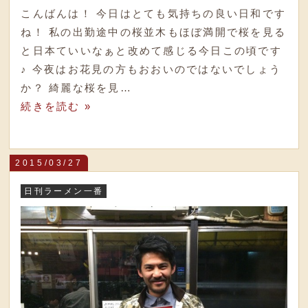
こんばんは！ 今日はとても気持ちの良い日和です
ね！ 私の出勤途中の桜並木もほぼ満開で桜を見る
と日本ていいなぁと改めて感じる今日この頃です
♪ 今夜はお花見の方もおおいのではないでしょう
か？ 綺麗な桜を見…
続きを読む »
2015/03/27
日刊ラーメン一番