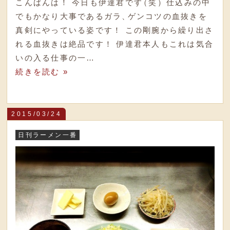
こんばんは！ 今日も伊達君です
（
笑
）
仕込みの中
でもかなり大事であるガラ
、
ゲンコツの血抜きを
真剣にやっている姿です！ この剛腕から繰り出さ
れる血抜きは絶品です！ 伊達君本人もこれは気合
いの入る仕事の一…
続きを読む »
2015/03/24
日刊ラーメン一番