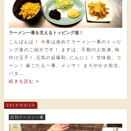
ラーメン一番を支えるトッピング達！
こんばんは！ 今夜は改めてラーメン一番のトッピ
ング達のご紹介です！ まずは
、
不動の人気者
、
味
付け玉子！ 元気の起爆剤
、
にんにく！ 甘味処
、
コ
ーン！ 歯ごたえ一番
、
メンマ！ まろやかさ担当
、
バタ…
続きを読む »
2015/03/23
日刊ラーメン一番