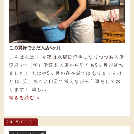
この貫禄でまだ入店5ヶ月！
こんばんは！ 今夜は水曜日恒例になりつつある伊
達君です
（
笑
）
伊達君入店から早くも5ヶ月が経ち
ました！ もはや5ヶ月の存在感ではありませんけ
どね
（
笑
）
色々と自分で考えながら仕事をしてお
ります！ 頼も…
続きを読む »
2015/03/31