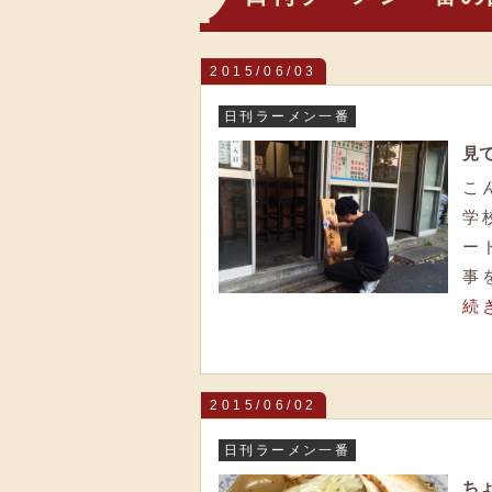
2015/06/03
日刊ラーメン一番
見
こ
学
ー
事
続
2015/06/02
日刊ラーメン一番
ち