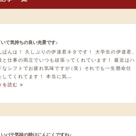
ていて気持ちの良い光景です♪
んばんは！ 久しぶりの伊達君ネタです！ 大学生の伊達君
校と仕事の両立でいつも頑張ってくれています！ 最近はハ
ドなシフトでお疲れ気味ですが
（
笑
）
それでも一生懸命仕
をしてくれてます！ 本当に気…
きを読む »
ょいバテ気味の時はにんにくですね♪