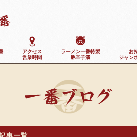
番
アクセス
ラーメン一番特製
お
き
営業時間
豚辛子漬
ジャン
記事一覧