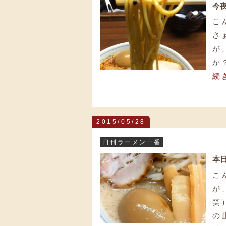
今
こ
さ
が
か
続
2015/05/28
日刊ラーメン一番
本
こ
が
笑
の