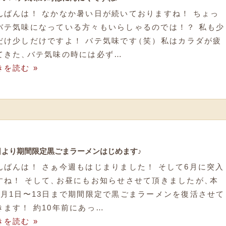
んばんは！ なかなか暑い日が続いておりますね！ ちょっ
バテ気味になっている方々もいらしゃるのでは！？ 私も少
だけ少しだけですよ！ バテ気味です
（
笑
）
私はカラダが疲
てきた
、
バテ気味の時には必ず…
きを読む »
日より期間限定黒ごまラーメンはじめます♪
んばんは！ さぁ今週もはじまりました！ そして6月に突入
すね！ そして
、
お昼にもお知らせさせて頂きましたが
、
本
6月1日〜13日まで期間限定で黒ごまラーメンを復活させて
きます！ 約10年前にあっ…
きを読む »