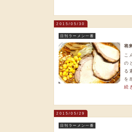
2015/05/30
日刊ラーメン一番
将
こ
の
る
を
続
2015/05/29
日刊ラーメン一番