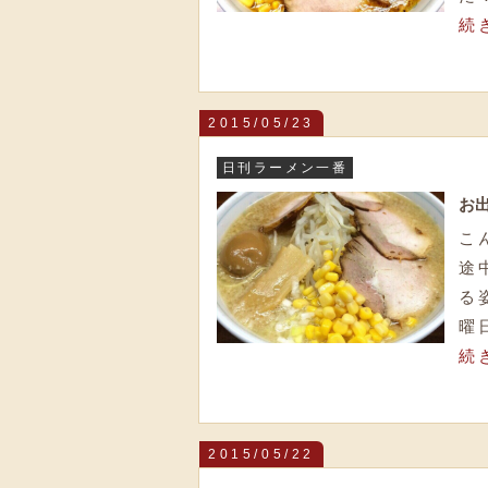
続
2015/05/23
日刊ラーメン一番
お
こ
途
る
曜
続
2015/05/22