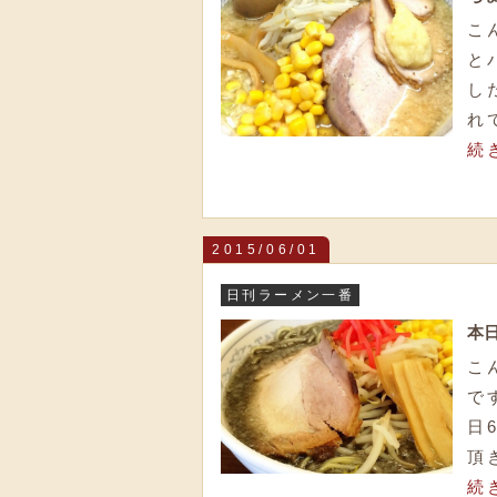
こ
と
し
れ
続
2015/06/01
日刊ラーメン一番
本
こ
で
日
頂
続