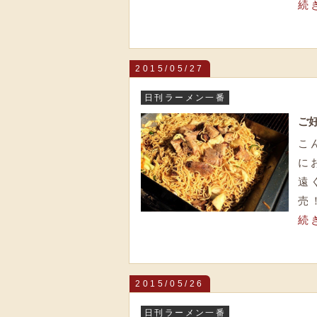
続
2015/05/27
日刊ラーメン一番
ご
こ
に
遠
売
続
2015/05/26
日刊ラーメン一番