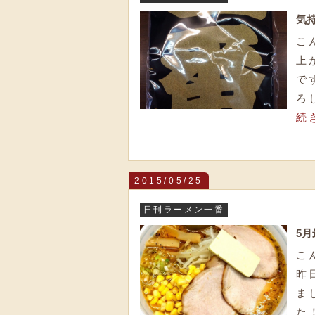
気
こ
上
で
ろ
続
2015/05/25
日刊ラーメン一番
5
こ
昨
ま
た