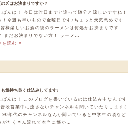
夜の〆はお決まりですか？
んばんは！ 今日は昨日までと違って随分と涼しいですね！
ぁ！今週も早いもので金曜日です♪ちょっと天気悪めです
、
皆様楽しいお酒の後のラーメンは何処かお決まりです
？ まだお決まりでない方！ ラーメ…
きを読む »
日も気持ち良く仕込みしてます♪
んばんは！ このブログを書いているのは仕込み中なんです
、
普段営業中に流さないチャンネルを聞いていたりします
（
）
90年代のチャンネルなんか聞いていると中学生の頃など
曲がたくさん流れて本当に懐か…