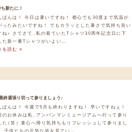
持ち新たに！
んばんは！ 今日は暑いですね！ 都心でも30度まで気温が
がったみたいですね！ でもカラッとした暑さで気持ち良い
すね♪ さてさて
、
私の着ていたTシャツ30周年記念日に下
した新一番Tシャツがいよい…
きを読む »
月最終週張り切って参りましょう♪
んばんは！ 今週で5月も終わりますね！ 早いですねぇ！
日のお休みは私
、
アンパンマンミュージアムへ行って参り
した
（
笑
）
童心へ帰り気持ちもリフレッシュして参りまし
！ 子供たちの元気な姿を見てい…