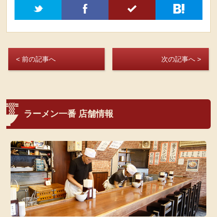
t
f
5
h
< 前の記事へ
次の記事へ >
ラーメン一番 店舗情報