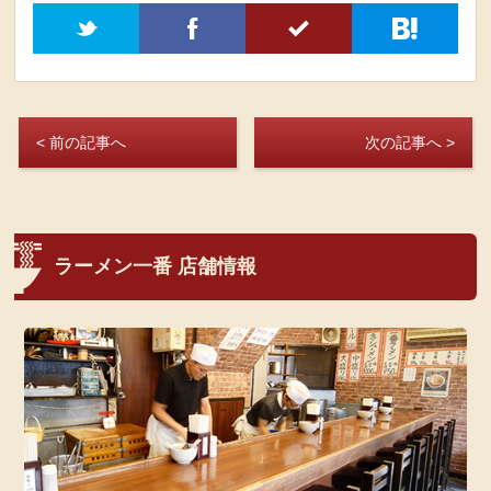
t
f
5
h
< 前の記事へ
次の記事へ >
ラーメン一番 店舗情報