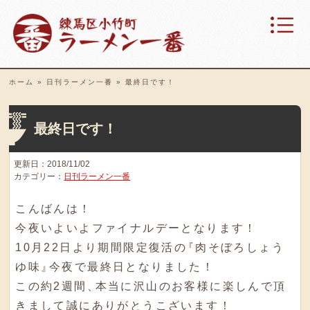
ホーム
»
日刊ラーメン一番
»
最終日です！
最終日です！
更新日：2018/11/02
カテゴリー：
日刊ラーメン一番
こんばんは！
今夜いよいよファイナルデーとなります！
10月22日より期間限定復活の
『
肉そぼろしょう
ゆ味
』
今夜で最終日となりました！
この約2週間
、
本当に沢山のお客様に楽しんで頂
きまして誠にありがとうこざいます！