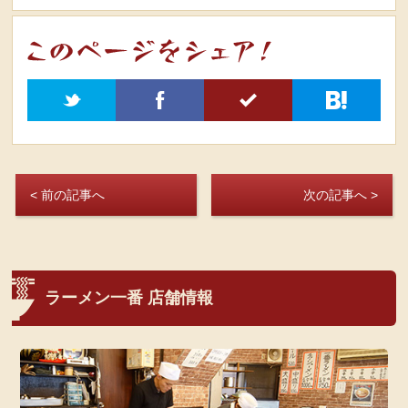
t
f
5
h
< 前の記事へ
次の記事へ >
ラーメン一番 店舗情報