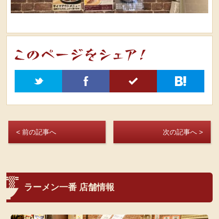
t
f
5
h
< 前の記事へ
次の記事へ >
ラーメン一番 店舗情報