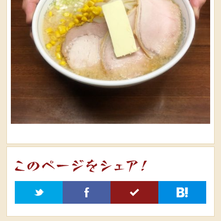
t
f
5
h