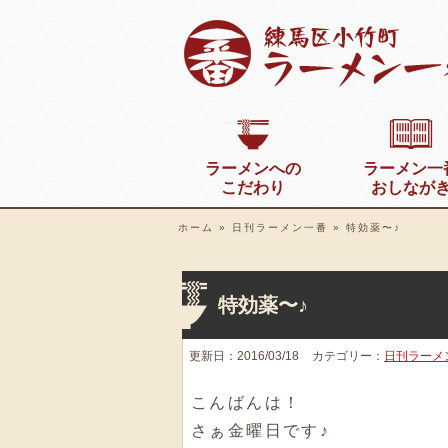
ラーメンへの
ラーメン一
こだわり
おしなが
ホーム
»
日刊ラーメン一番
»
特効薬〜♪
特効薬〜♪
更新日：2016/03/18
カテゴリー：
日刊ラーメ
こんばんは！
さぁ金曜日です♪