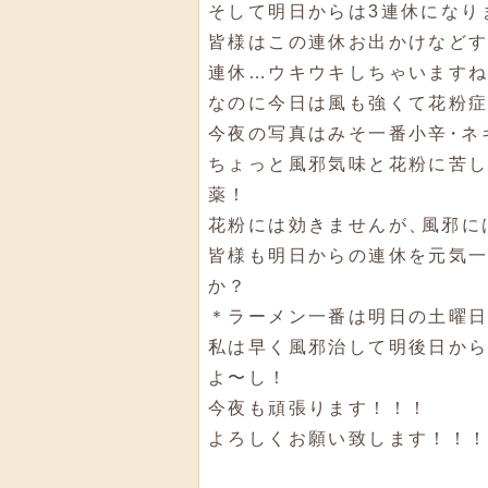
そして明日からは3連休になり
皆様はこの連休お出かけなど
連休…ウキウキしちゃいますね
なのに今日は風も強くて花粉
今夜の写真はみそ一番小辛
・
ネ
ちょっと風邪気味と花粉に苦
薬！
花粉には効きませんが
、
風邪に
皆様も明日からの連休を元気
か？
＊ラーメン一番は明日の土曜日
私は早く風邪治して明後日か
よ〜し！
今夜も頑張ります！！！
よろしくお願い致します！！