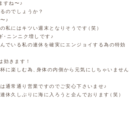
ますね〜♪
するのでしょうか？
〜♪
症の私にはキツい週末となりそうです
（
笑
）
ギ
・
ニンニク増しです♪
しんでいる私の連休を確実にエンジョイする為の特効
は効きます！
一杯に楽しむ為
、
身体の内側から元気にしちゃいません
は通常通り営業ですのでご安心下さいませ♪
ら連休久しぶりに海に入ろうと企んでおります
（
笑
）
！