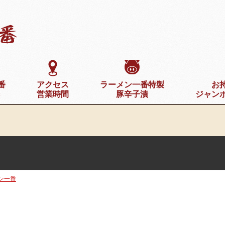
番
アクセス
ラーメン一番特製
お
き
営業時間
豚辛子漬
ジャン
ン一番