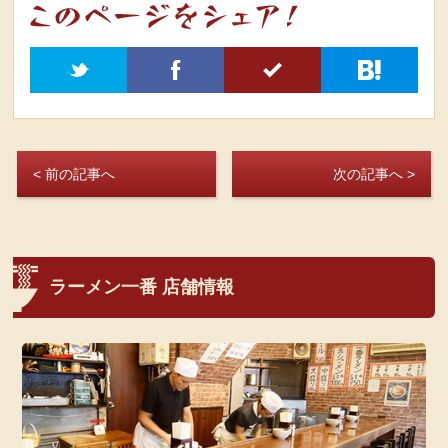
t
f
5
h
< 前の記事へ
次の記事へ >
ラーメン一番 店舗情報