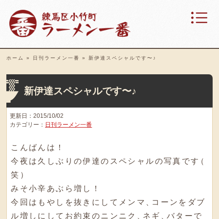
ホーム
»
日刊ラーメン一番
»
新伊達スペシャルです〜♪
新伊達スペシャルです〜♪
更新日：2015/10/02
カテゴリー：
日刊ラーメン一番
こんばんは！
今夜は久しぶりの伊達のスペシャルの写真です
（
笑
）
みそ小辛あぶら増し！
今回はもやしを抜きにしてメンマ
、
コーンをダブ
ル増しにしてお約束のニンニク
、
ネギ
、
バターで