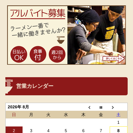
営業カレンダー
2026年 8月
日
月
火
水
木
金
土
1
2
3
4
5
6
7
8