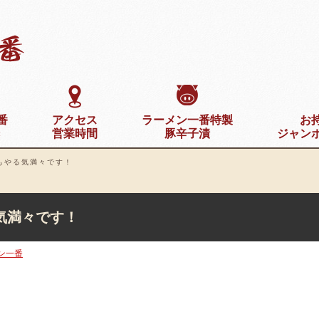
番
アクセス
ラーメン一番特製
お
き
営業時間
豚辛子漬
ジャン
もやる気満々です！
気満々です！
ン一番