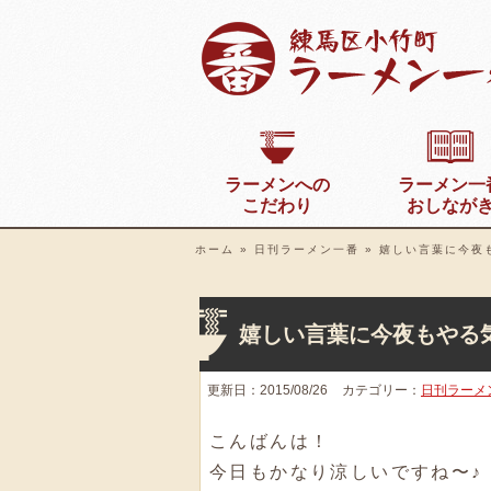
ラーメンへの
ラーメン一
こだわり
おしなが
ホーム
»
日刊ラーメン一番
»
嬉しい言葉に今夜
嬉しい言葉に今夜もやる
更新日：2015/08/26
カテゴリー：
日刊ラーメ
こんばんは！
今日もかなり涼しいですね〜♪