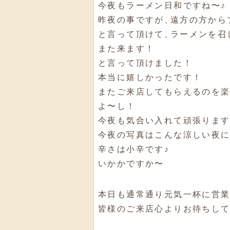
今夜もラーメン日和ですね〜♪
昨夜の事ですが
、
遠方の方から
と言って頂けて
、
ラーメンを召
また来ます！
と言って頂けました！
本当に嬉しかったです！
またご来店してもらえるのを
よ〜し！
今夜も気合い入れて頑張りま
今夜の写真はこんな涼しい夜
辛さは小辛です♪
いかかですか〜
本日も通常通り元気一杯に営
皆様のご来店心よりお待ちし