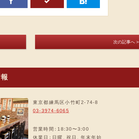
f
5
h
次の記事へ >
情報
東京都練馬区小竹町2-74-8
03-3974-6065
営業時間
：
18:30〜3:00
休業日
：
日曜
、
祝日
、
年末年始