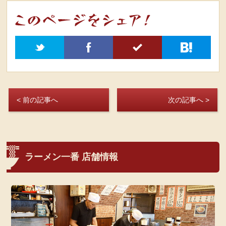
t
f
5
h
< 前の記事へ
次の記事へ >
ラーメン一番 店舗情報